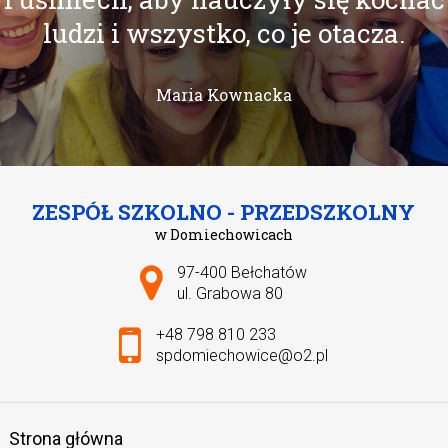
ludzi i wszystko, co je otacza.
Maria Kownacka
ZESPÓŁ SZKOLNO - PRZEDSZKOLNY
w Domiechowicach
Adres pocztowy:
97-400 Bełchatów
ul. Grabowa 80
+48 798 810 233
spdomiechowice@o2.pl
Strona główna