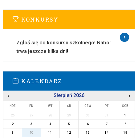
KONKURSY
Zgłoś się do konkursu szkolnego! Nabór
trwa jeszcze kilka dni!
KALENDARZ
‹
Sierpień 2026
›
NDZ
PN
WT
ŚR
CZW
PT
SOB
26
27
28
29
30
31
1
2
3
4
5
6
7
8
9
10
11
12
13
14
15