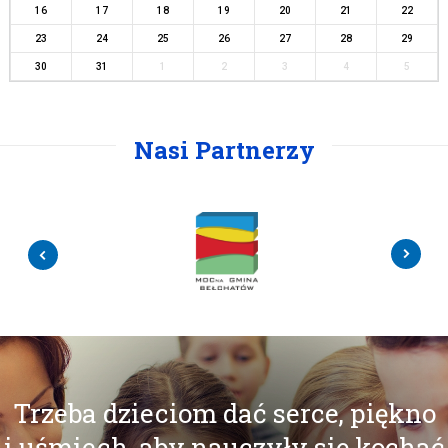
16
17
18
19
20
21
22
23
24
25
26
27
28
29
30
31
1
2
3
4
5
Nasi Partnerzy
Trzeba dzieciom dać serce, piękno
i uśmiech, aby nauczyły się kochać