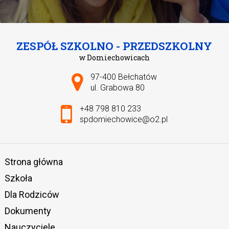
ZESPÓŁ SZKOLNO - PRZEDSZKOLNY
w Domiechowicach
Adres pocztowy:
97-400 Bełchatów
ul. Grabowa 80
+48 798 810 233
spdomiechowice@o2.pl
Strona główna
Szkoła
Dla Rodziców
Dokumenty
Nauczyciele