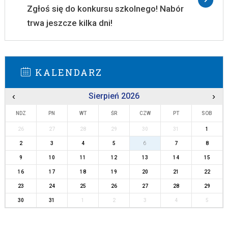
Zgłoś się do konkursu szkolnego! Nabór
trwa jeszcze kilka dni!
KALENDARZ
‹
Sierpień 2026
›
NDZ
PN
WT
ŚR
CZW
PT
SOB
26
27
28
29
30
31
1
2
3
4
5
6
7
8
9
10
11
12
13
14
15
16
17
18
19
20
21
22
23
24
25
26
27
28
29
30
31
1
2
3
4
5