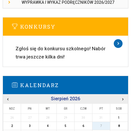
WYPRAWKA I WYKAZ PODRĘCZNIKÓW 2026/2027
KONKURSY
Zgłoś się do konkursu szkolnego! Nabór
trwa jeszcze kilka dni!
KALENDARZ
‹
Sierpień 2026
›
NDZ
PN
WT
ŚR
CZW
PT
SOB
26
27
28
29
30
31
1
2
3
4
5
6
7
8