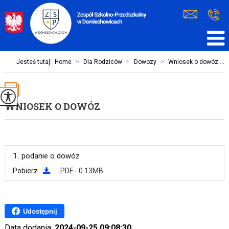
Jesteś tutaj:
Home
>
Dla Rodziców
>
Dowozy
>
Wniosek o dowóz ...
WNIOSEK O DOWÓZ
1.
podanie o dowóz
Pobierz
PDF - 0.13MB
Udostępnij
Data dodania:
2024-09-25 09:08:30