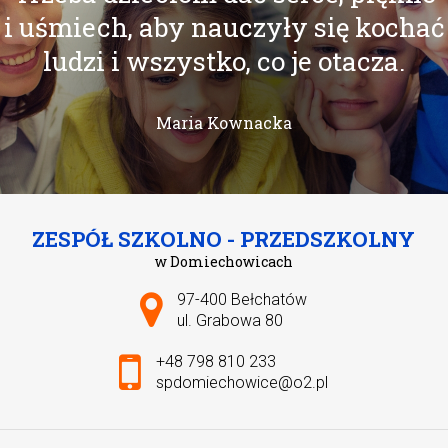
i uśmiech, aby nauczyły się kochać
ludzi i wszystko, co je otacza.
Maria Kownacka
ZESPÓŁ SZKOLNO - PRZEDSZKOLNY
w Domiechowicach
Adres pocztowy:
97-400 Bełchatów
ul. Grabowa 80
+48 798 810 233
spdomiechowice@o2.pl