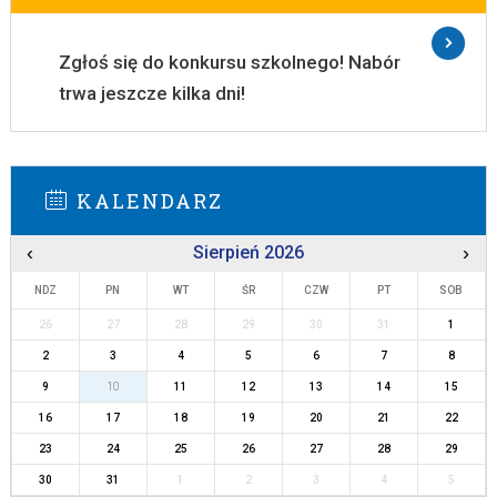
Zgłoś się do konkursu szkolnego! Nabór
trwa jeszcze kilka dni!
KALENDARZ
‹
Sierpień 2026
›
NDZ
PN
WT
ŚR
CZW
PT
SOB
26
27
28
29
30
31
1
2
3
4
5
6
7
8
9
10
11
12
13
14
15
16
17
18
19
20
21
22
23
24
25
26
27
28
29
30
31
1
2
3
4
5