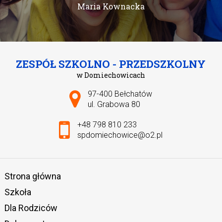
Maria Kownacka
ZESPÓŁ SZKOLNO - PRZEDSZKOLNY
w Domiechowicach
Adres pocztowy:
97-400 Bełchatów
ul. Grabowa 80
+48 798 810 233
spdomiechowice@o2.pl
Strona główna
Szkoła
Dla Rodziców