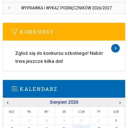
WYPRAWKA I WYKAZ PODRĘCZNIKÓW 2026/2027
KONKURSY
Zgłoś się do konkursu szkolnego! Nabór
trwa jeszcze kilka dni!
KALENDARZ
‹
Sierpień 2026
›
NDZ
PN
WT
ŚR
CZW
PT
SOB
26
27
28
29
30
31
1