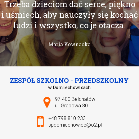
Trzeba dzieciom dać serce, piękno
i uśmiech, aby nauczyły się kochać
ludzi i wszystko, co je otacza.
Maria Kownacka
ZESPÓŁ SZKOLNO - PRZEDSZKOLNY
w Domiechowicach
Adres pocztowy:
97-400 Bełchatów
ul. Grabowa 80
+48 798 810 233
spdomiechowice@o2.pl