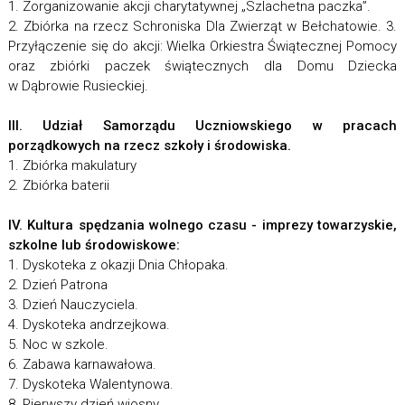
1. Zorganizowanie akcji charytatywnej „Szlachetna paczka”.
2. Zbiórka na rzecz Schroniska Dla Zwierząt w Bełchatowie. 3.
Przyłączenie się do akcji: Wielka Orkiestra Świątecznej Pomocy
oraz zbiórki paczek świątecznych dla Domu Dziecka
w Dąbrowie Rusieckiej.
III. Udział Samorządu Uczniowskiego w pracach
porządkowych na rzecz szkoły i środowiska.
1. Zbiórka makulatury
2. Zbiórka baterii
IV. Kultura spędzania wolnego czasu - imprezy towarzyskie,
szkolne lub środowiskowe:
1. Dyskoteka z okazji Dnia Chłopaka.
2. Dzień Patrona
3. Dzień Nauczyciela.
4. Dyskoteka andrzejkowa.
5. Noc w szkole.
6. Zabawa karnawałowa.
7. Dyskoteka Walentynowa.
8. Pierwszy dzień wiosny.