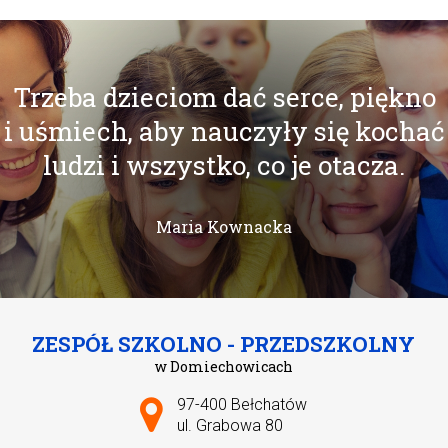
Trzeba dzieciom dać serce, piękno
i uśmiech, aby nauczyły się kochać
ludzi i wszystko, co je otacza.
Maria Kownacka
ZESPÓŁ SZKOLNO - PRZEDSZKOLNY
w Domiechowicach
Adres pocztowy:
97-400 Bełchatów
ul. Grabowa 80