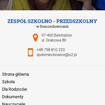
ZESPÓŁ SZKOLNO - PRZEDSZKOLNY
w Domiechowicach
Adres pocztowy:
97-400 Bełchatów
ul. Grabowa 80
+48 798 810 233
spdomiechowice@o2.pl
Strona główna
Szkoła
Dla Rodziców
Dokumenty
Nauczyciele