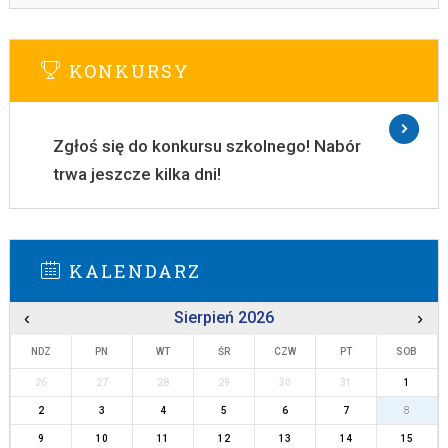
KONKURSY
Zgłoś się do konkursu szkolnego! Nabór
trwa jeszcze kilka dni!
KALENDARZ
‹
Sierpień 2026
›
NDZ
PN
WT
ŚR
CZW
PT
SOB
26
27
28
29
30
31
1
2
3
4
5
6
7
8
9
10
11
12
13
14
15