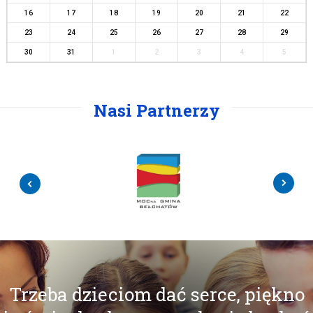
16
17
18
19
20
21
22
23
24
25
26
27
28
29
30
31
1
2
3
4
5
Nasi Partnerzy
Trzeba dzieciom dać serce, piękno