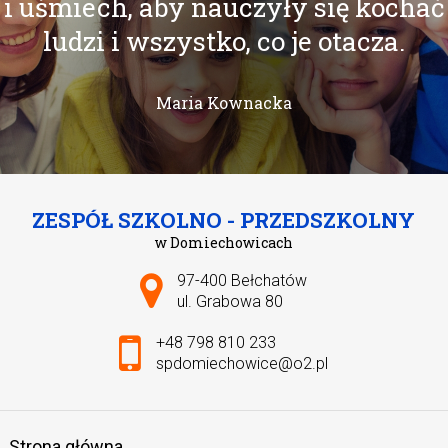
i uśmiech, aby nauczyły się kochać
ludzi i wszystko, co je otacza.
Maria Kownacka
ZESPÓŁ SZKOLNO - PRZEDSZKOLNY
w Domiechowicach
Adres pocztowy:
97-400 Bełchatów
ul. Grabowa 80
+48 798 810 233
spdomiechowice@o2.pl
Strona główna