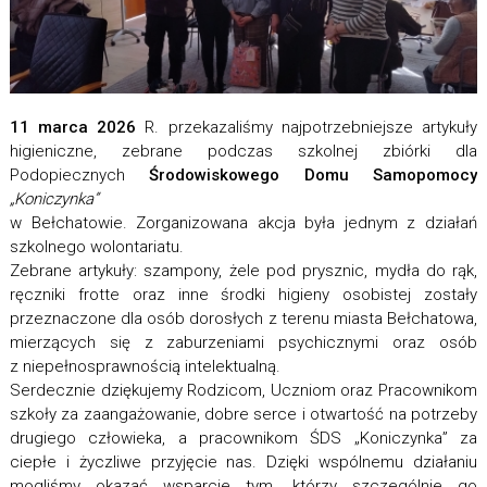
11 marca 2026
R. przekazaliśmy najpotrzebniejsze artykuły
higieniczne, zebrane podczas szkolnej zbiórki dla
Podopiecznych
Środowiskowego Domu Samopomocy
„Koniczynka”
w Bełchatowie. Zorganizowana akcja była jednym z działań
szkolnego wolontariatu.
Zebrane artykuły: szampony, żele pod prysznic, mydła do rąk,
ręczniki frotte oraz inne środki higieny osobistej zostały
przeznaczone dla osób dorosłych z terenu miasta Bełchatowa,
mierzących się z zaburzeniami psychicznymi oraz osób
z niepełnosprawnością intelektualną.
Serdecznie dziękujemy Rodzicom, Uczniom oraz Pracownikom
szkoły za zaangażowanie, dobre serce i otwartość na potrzeby
drugiego człowieka, a pracownikom ŚDS „Koniczynka” za
ciepłe i życzliwe przyjęcie nas. Dzięki wspólnemu działaniu
mogliśmy okazać wsparcie tym, którzy szczególnie go