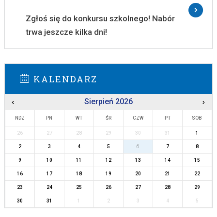
Zgłoś się do konkursu szkolnego! Nabór
trwa jeszcze kilka dni!
KALENDARZ
‹
Sierpień 2026
›
NDZ
PN
WT
ŚR
CZW
PT
SOB
26
27
28
29
30
31
1
2
3
4
5
6
7
8
9
10
11
12
13
14
15
16
17
18
19
20
21
22
23
24
25
26
27
28
29
30
31
1
2
3
4
5