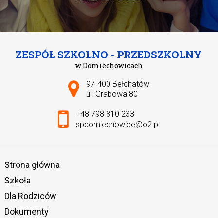
ZESPÓŁ SZKOLNO - PRZEDSZKOLNY
w Domiechowicach
Adres pocztowy:
97-400 Bełchatów
ul. Grabowa 80
+48 798 810 233
spdomiechowice@o2.pl
Strona główna
Szkoła
Dla Rodziców
Dokumenty