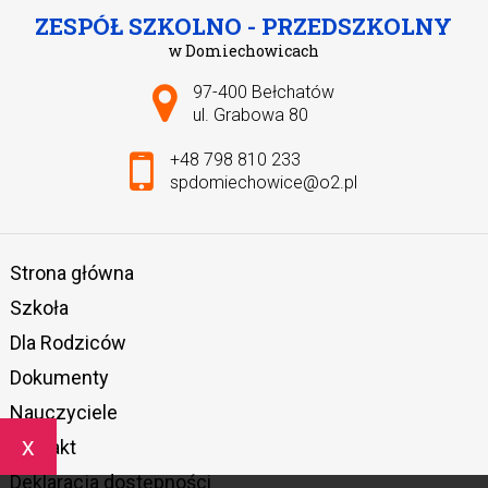
ZESPÓŁ SZKOLNO - PRZEDSZKOLNY
w Domiechowicach
Adres pocztowy:
97-400 Bełchatów
ul. Grabowa 80
+48 798 810 233
spdomiechowice@o2.pl
Strona główna
Szkoła
Dla Rodziców
Dokumenty
Nauczyciele
x
Kontakt
Deklaracja dostępności