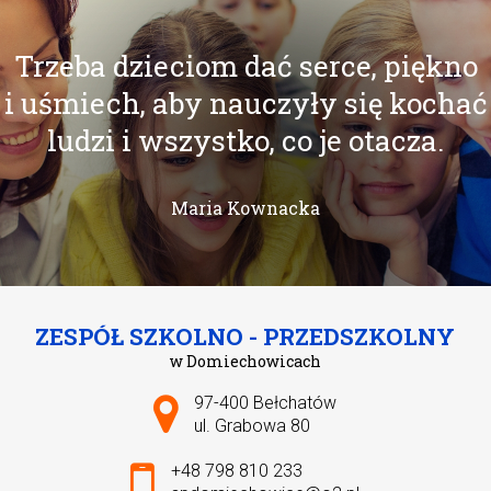
Trzeba dzieciom dać serce, piękno
i uśmiech, aby nauczyły się kochać
ludzi i wszystko, co je otacza.
Maria Kownacka
ZESPÓŁ SZKOLNO - PRZEDSZKOLNY
w Domiechowicach
Adres pocztowy:
97-400 Bełchatów
ul. Grabowa 80
+48 798 810 233