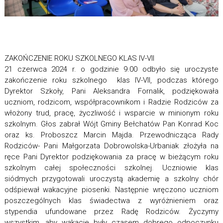
ZAKOŃCZENIE ROKU SZKOLNEGO KLAS IV-VII
21 czerwca 2024 r. o godzinie 9.00 odbyło się uroczyste
zakończenie roku szkolnego klas IV-VII, podczas którego
Dyrektor Szkoły, Pani Aleksandra Fornalik, podziękowała
uczniom, rodzicom, współpracownikom i Radzie Rodziców za
włożony trud, pracę, życzliwość i wsparcie w minionym roku
szkolnym. Głos zabrał Wójt Gminy Bełchatów Pan Konrad Koc
oraz ks. Proboszcz Marcin Majda. Przewodnicząca Rady
Rodziców- Pani Małgorzata Dobrowolska-Urbaniak złożyła na
ręce Pani Dyrektor podziękowania za pracę w bieżącym roku
szkolnym całej społeczności szkolnej. Uczniowie klas
siódmych przygotowali uroczystą akademię a szkolny chór
odśpiewał wakacyjne piosenki. Następnie wręczono uczniom
poszczególnych klas świadectwa z wyróżnieniem oraz
stypendia ufundowane przez Radę Rodziców. Życzymy
wszystkim, aby wakacje były czasem dobrego odpoczynku