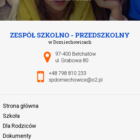
ZESPÓŁ SZKOLNO - PRZEDSZKOLNY
w Domiechowicach
Adres pocztowy:
97-400 Bełchatów
ul. Grabowa 80
+48 798 810 233
spdomiechowice@o2.pl
Strona główna
Szkoła
Dla Rodziców
Dokumenty