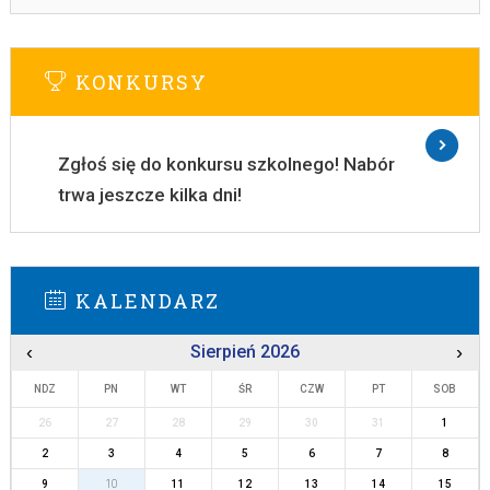
KONKURSY
Zgłoś się do konkursu szkolnego! Nabór
trwa jeszcze kilka dni!
KALENDARZ
‹
Sierpień 2026
›
NDZ
PN
WT
ŚR
CZW
PT
SOB
26
27
28
29
30
31
1
2
3
4
5
6
7
8
9
10
11
12
13
14
15