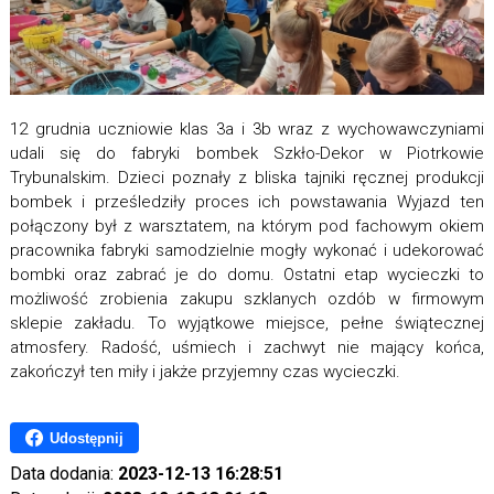
12 grudnia uczniowie klas 3a i 3b wraz z wychowawczyniami
udali się do fabryki bombek Szkło-Dekor w Piotrkowie
Trybunalskim. Dzieci poznały z bliska tajniki ręcznej produkcji
bombek i prześledziły proces ich powstawania Wyjazd ten
połączony był z warsztatem, na którym pod fachowym okiem
pracownika fabryki samodzielnie mogły wykonać i udekorować
bombki oraz zabrać je do domu. Ostatni etap wycieczki to
możliwość zrobienia zakupu szklanych ozdób w firmowym
sklepie zakładu. To wyjątkowe miejsce, pełne świątecznej
atmosfery. Radość, uśmiech i zachwyt nie mający końca,
zakończył ten miły i jakże przyjemny czas wycieczki.
Udostępnij
Data dodania:
2023-12-13 16:28:51