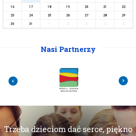
16
17
18
19
20
21
22
23
24
25
26
27
28
29
30
31
1
2
3
4
5
Nasi Partnerzy
Trzeba dzieciom dać serce, piękno