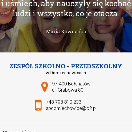
i uśmiech, aby nauczyły się kochać
ludzi i wszystko, co je otacza.
Maria Kownacka
ZESPÓŁ SZKOLNO - PRZEDSZKOLNY
w Domiechowicach
Adres pocztowy:
97-400 Bełchatów
ul. Grabowa 80
+48 798 810 233
spdomiechowice@o2.pl