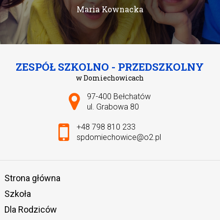
Maria Kownacka
ZESPÓŁ SZKOLNO - PRZEDSZKOLNY
w Domiechowicach
Adres pocztowy:
97-400 Bełchatów
ul. Grabowa 80
+48 798 810 233
spdomiechowice@o2.pl
Strona główna
Szkoła
Dla Rodziców