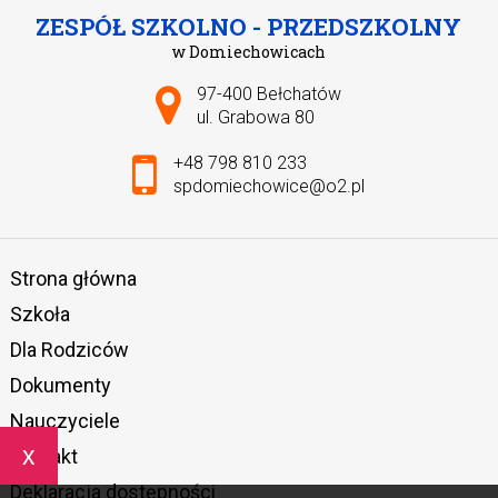
ZESPÓŁ SZKOLNO - PRZEDSZKOLNY
w Domiechowicach
Adres pocztowy:
97-400 Bełchatów
ul. Grabowa 80
+48 798 810 233
spdomiechowice@o2.pl
Strona główna
Szkoła
Dla Rodziców
Dokumenty
Nauczyciele
x
Kontakt
Deklaracja dostępności