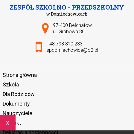
ZESPÓŁ SZKOLNO - PRZEDSZKOLNY
w Domiechowicach
Adres pocztowy:
97-400 Bełchatów
ul. Grabowa 80
+48 798 810 233
spdomiechowice@o2.pl
Strona główna
Szkoła
Dla Rodziców
Dokumenty
Nauczyciele
x
Kontakt
Deklaracja dostępności