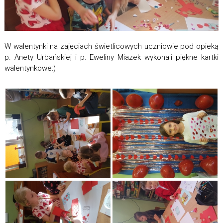
W walentynki na zajęciach świetlicowych uczniowie pod opieką
p. Anety Urbańskiej i p. Eweliny Miazek wykonali piękne kartki
walentynkowe:)