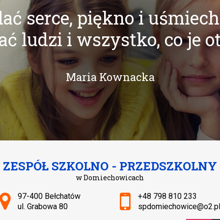
ać serce, piękno i uśmiech
ć ludzi i wszystko, co je o
Maria Kownacka
ZESPÓŁ SZKOLNO - PRZEDSZKOLNY
w Domiechowicach
Adres pocztowy:
97-400 Bełchatów
+48 798 810 233
ul. Grabowa 80
spdomiechowice@o2.p