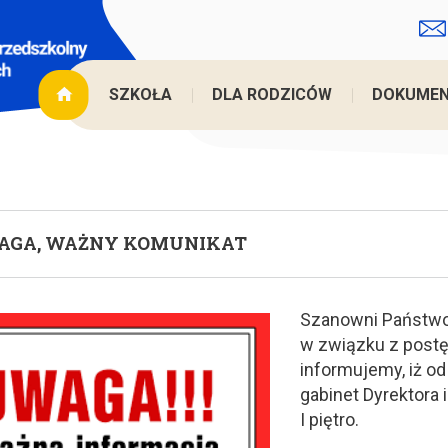
Jesteś tu
SZKOŁA
DLA RODZICÓW
DOKUME
AGA, WAŻNY KOMUNIKAT
Szanowni Państwo
w związku z post
informujemy, iż od
gabinet Dyrektora 
I piętro.