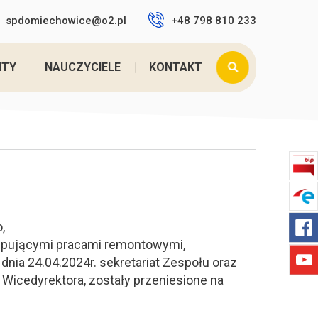
spdomiechowice@o2.pl
+48 798 810 233
taj:
Home
>
Aktualności
>
Uwaga, ważny komunik ...
NTY
NAUCZYCIELE
KONTAKT
,
ępującymi pracami remontowymi,
 dnia 24.04.2024r. sekretariat Zespołu oraz
i Wicedyrektora, zostały przeniesione na