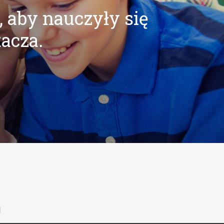
, aby nauczyły się
tacza.
l