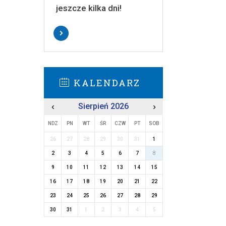
jeszcze kilka dni!
KALENDARZ
‹
Sierpień 2026
›
NDZ
PN
WT
ŚR
CZW
PT
SOB
26
27
28
29
30
31
1
2
3
4
5
6
7
8
9
10
11
12
13
14
15
16
17
18
19
20
21
22
23
24
25
26
27
28
29
30
31
1
2
3
4
5