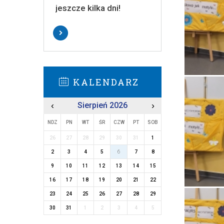
jeszcze kilka dni!
KALENDARZ
‹
Sierpień 2026
›
NDZ
PN
WT
ŚR
CZW
PT
SOB
26
27
28
29
30
31
1
2
3
4
5
6
7
8
9
10
11
12
13
14
15
16
17
18
19
20
21
22
23
24
25
26
27
28
29
30
31
1
2
3
4
5