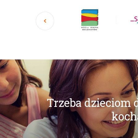
Trzeba dzieciom d
kocha