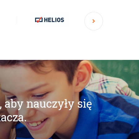
, aby nauczyły się
tacza.