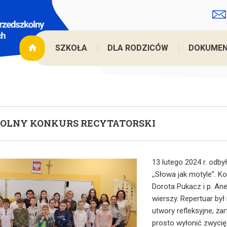
Jesteś
SZKOŁA
DLA RODZICÓW
DOKUME
OLNY KONKURS RECYTATORSKI
13 lutego 2024 r. odby
,,Słowa jak motyle”. K
Dorota Pukacz i p. An
wierszy. Repertuar by
utwory refleksyjne, ża
prosto wyłonić zwyci