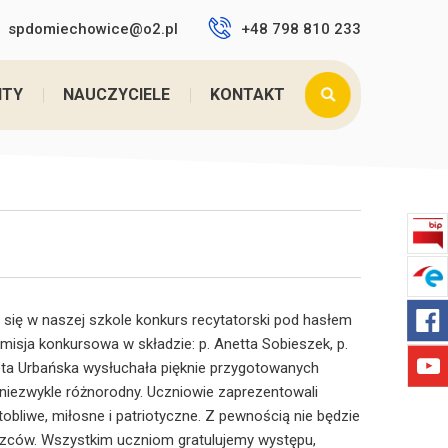
spdomiechowice@o2.pl
+48 798 810 233
 tutaj:
Home
>
SZKOLNY KONKURS RECYTATORSKI ...
NTY
NAUCZYCIELE
KONTAKT
ł się w naszej szkole konkurs recytatorski pod hasłem
omisja konkursowa w składzie: p. Anetta Sobieszek, p.
eta Urbańska wysłuchała pięknie przygotowanych
ł niezwykle różnorodny. Uczniowie zaprezentowali
rtobliwe, miłosne i patriotyczne. Z pewnością nie będzie
ęzców. Wszystkim uczniom gratulujemy występu,