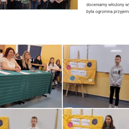
doceniamy włożony wysi
była ogromna przyjem