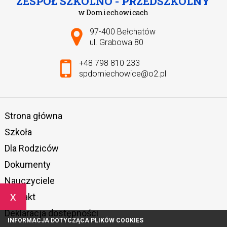
ZESPÓŁ SZKOLNO - PRZEDSZKOLNY
w Domiechowicach
Adres pocztowy:
97-400 Bełchatów
ul. Grabowa 80
+48 798 810 233
spdomiechowice@o2.pl
Strona główna
Szkoła
Dla Rodziców
Dokumenty
Nauczyciele
x
Kontakt
Deklaracja dostępności
INFORMACJA DOTYCZĄCA PLIKÓW COOKIES