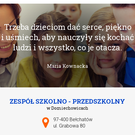
Trzeba dzieciom dać serce, piękno
i uśmiech, aby nauczyły się kochać
ludzi i wszystko, co je otacza.
Maria Kownacka
ZESPÓŁ SZKOLNO - PRZEDSZKOLNY
w Domiechowicach
Adres pocztowy:
97-400 Bełchatów
ul. Grabowa 80