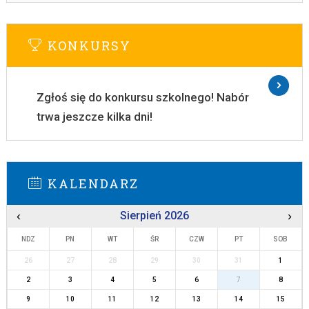
KONKURSY
Zgłoś się do konkursu szkolnego! Nabór
trwa jeszcze kilka dni!
KALENDARZ
‹
Sierpień 2026
›
NDZ
PN
WT
ŚR
CZW
PT
SOB
26
27
28
29
30
31
1
2
3
4
5
6
7
8
9
10
11
12
13
14
15