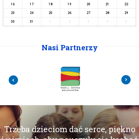
16
17
18
19
20
21
22
23
24
25
26
27
28
29
30
31
1
2
3
4
5
Nasi Partnerzy
Trzeba dzieciom dać serce, piękno