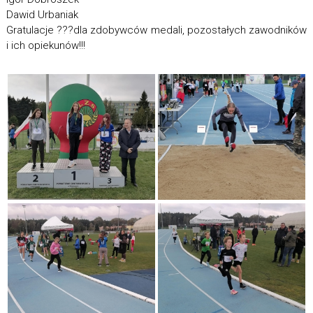
Dawid Urbaniak
Gratulacje
?
?
?
dla zdobywców medali, pozostałych zawodników
i ich opiekunów!!!