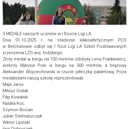
3 MEDALE naszych uczniów w I Rzucie Ligi LA.
Dnia 01.10.2025 r. na stadionie lekkoatletycznym PCS
w Bełchatowie odbył się I Rzut Ligi LA Szkół Podstawowych
zrzeszenia LZS woj. łódzkiego.
Złoty medal w biegu na 100 metrów zdobyła Lena Frankiewicz,
srebrny Marysia Pole w biegu na 300 metrów, a brązowy
Aleksander Wojciechowski w rzucie piłeczką palantową. Poza
medalistami naszą szkołę reprezentowali:
Maja Jaros
Miłosz Gralak
Filip Kowalski
Natalia Koc
Szymon Bocian
Julian Stelmaszczyk
Wiktor Lipiński
Igor Dobroszek