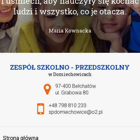
i uśmiech, aby nauczyły się kochać
ludzi i wszystko, co je otacza.
Maria Kownacka
ZESPÓŁ SZKOLNO - PRZEDSZKOLNY
w Domiechowicach
Adres pocztowy:
97-400 Bełchatów
ul. Grabowa 80
+48 798 810 233
spdomiechowice@o2.pl
Strona główna