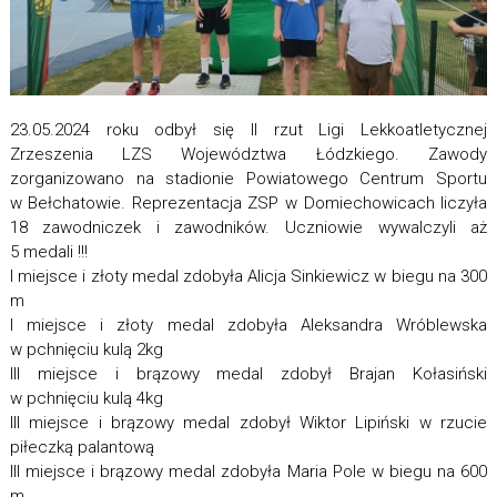
23.05.2024 roku odbył się II rzut Ligi Lekkoatletycznej
Zrzeszenia LZS Województwa Łódzkiego. Zawody
zorganizowano na stadionie Powiatowego Centrum Sportu
w Bełchatowie. Reprezentacja ZSP w Domiechowicach liczyła
18 zawodniczek i zawodników. Uczniowie wywalczyli aż
5 medali !!!
I miejsce i złoty medal zdobyła Alicja Sinkiewicz w biegu na 300
m
I miejsce i złoty medal zdobyła Aleksandra Wróblewska
w pchnięciu kulą 2kg
III miejsce i brązowy medal zdobył Brajan Kołasiński
w pchnięciu kulą 4kg
III miejsce i brązowy medal zdobył Wiktor Lipiński w rzucie
piłeczką palantową
III miejsce i brązowy medal zdobyła Maria Pole w biegu na 600
m