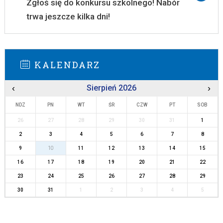
Zgłoś się do konkursu szkolnego! Nabór
trwa jeszcze kilka dni!
KALENDARZ
‹
Sierpień 2026
›
NDZ
PN
WT
ŚR
CZW
PT
SOB
26
27
28
29
30
31
1
2
3
4
5
6
7
8
9
10
11
12
13
14
15
16
17
18
19
20
21
22
23
24
25
26
27
28
29
30
31
1
2
3
4
5