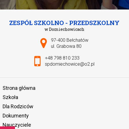
ZESPÓŁ SZKOLNO - PRZEDSZKOLNY
w Domiechowicach
Adres pocztowy:
97-400 Bełchatów
ul. Grabowa 80
+48 798 810 233
spdomiechowice@o2.pl
Strona główna
Szkoła
Dla Rodziców
Dokumenty
Nauczyciele