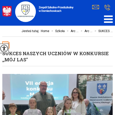
Jesteś tutaj:
Home
>
Szkoła
>
Arc ...
>
Arc ...
>
SUKCES ...
SUKCES NASZYCH UCZNIÓW W KONKURSIE
,,MÓJ LAS''