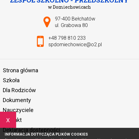
w Domiechowicach
Adres pocztowy:
97-400 Bełchatów
ul. Grabowa 80
+48 798 810 233
spdomiechowice@o2.pl
Strona główna
Szkoła
Dla Rodziców
Dokumenty
Nauczyciele
x
Kontakt
Deklaracja dostępności
INFORMACJA DOTYCZĄCA PLIKÓW COOKIES