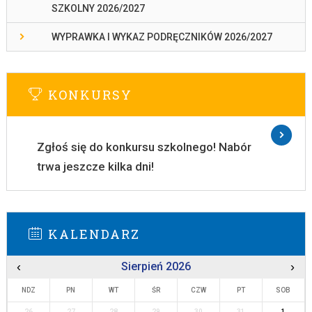
SZKOLNY 2026/2027
WYPRAWKA I WYKAZ PODRĘCZNIKÓW 2026/2027
KONKURSY
Zgłoś się do konkursu szkolnego! Nabór
trwa jeszcze kilka dni!
KALENDARZ
‹
Sierpień 2026
›
NDZ
PN
WT
ŚR
CZW
PT
SOB
26
27
28
29
30
31
1