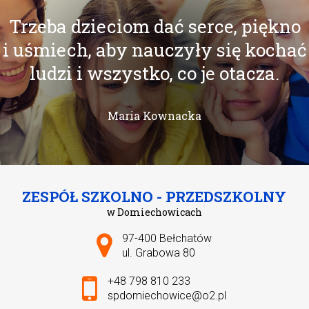
Trzeba dzieciom dać serce, piękno
i uśmiech, aby nauczyły się kochać
ludzi i wszystko, co je otacza.
Maria Kownacka
ZESPÓŁ SZKOLNO - PRZEDSZKOLNY
w Domiechowicach
Adres pocztowy:
97-400 Bełchatów
ul. Grabowa 80
+48 798 810 233
spdomiechowice@o2.pl