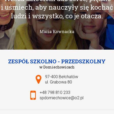
i uśmiech, aby nauczyły się kochać
ludzi i wszystko, co je otacza.
Maria Kownacka
ZESPÓŁ SZKOLNO - PRZEDSZKOLNY
w Domiechowicach
Adres pocztowy:
97-400 Bełchatów
ul. Grabowa 80
+48 798 810 233
spdomiechowice@o2.pl