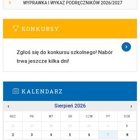
WYPRAWKA I WYKAZ PODRĘCZNIKÓW 2026/2027
KONKURSY
Zgłoś się do konkursu szkolnego! Nabór
trwa jeszcze kilka dni!
KALENDARZ
‹
Sierpień 2026
›
NDZ
PN
WT
ŚR
CZW
PT
SOB
26
27
28
29
30
31
1
2
3
4
5
6
7
8