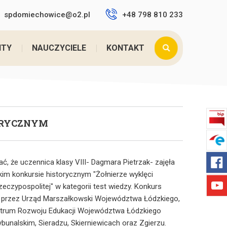
spdomiechowice@o2.pl
+48 798 810 233
utaj:
Home
>
SUKCES NASZEJ UCZENNICY W KONK ...
NTY
NAUCZYCIELE
KONTAKT
ORYCZNYM
, że uczennica klasy VIII- Dagmara Pietrzak- zajęła
im konkursie historycznym "Żołnierze wyklęci
eczypospolitej" w kategorii test wiedzy. Konkurs
 przez Urząd Marszałkowski Województwa Łódzkiego,
ntrum Rozwoju Edukacji Województwa Łódzkiego
ybunalskim, Sieradzu, Skierniewicach oraz Zgierzu.