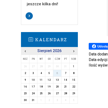
jeszcze kilka dni!
KALENDARZ
Udostę
‹
Sierpień 2026
›
Data dodan
Data edycji
NDZ
PN
WT
ŚR
CZW
PT
SOB
Ilość wyśw
26
27
28
29
30
31
1
2
3
4
5
6
7
8
9
10
11
12
13
14
15
16
17
18
19
20
21
22
23
24
25
26
27
28
29
30
31
1
2
3
4
5