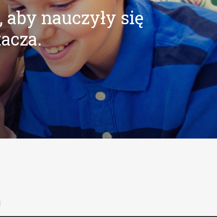
, aby nauczyły się
tacza.
l