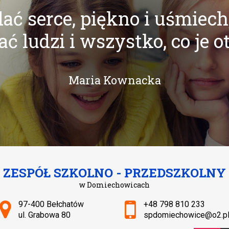
ać serce, piękno i uśmiech
ć ludzi i wszystko, co je o
Maria Kownacka
ZESPÓŁ SZKOLNO - PRZEDSZKOLNY
w Domiechowicach
Adres pocztowy:
97-400 Bełchatów
+48 798 810 233
ul. Grabowa 80
spdomiechowice@o2.p