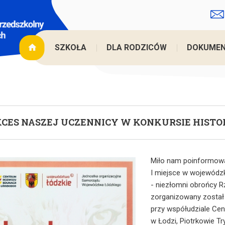
Jesteś t
SZKOŁA
DLA RODZICÓW
DOKUME
CES NASZEJ UCZENNICY W KONKURSIE HIST
Miło nam poinformować
I miejsce w wojewódzk
- niezłomni obrońcy Rz
zorganizowany został
przy współudziale Ce
w Łodzi, Piotrkowie Tr