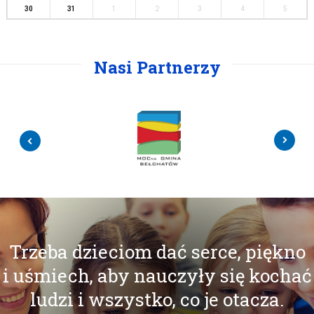
30
31
1
2
3
4
5
Nasi Partnerzy
Trzeba dzieciom dać serce, piękno
i uśmiech, aby nauczyły się kochać
ludzi i wszystko, co je otacza.