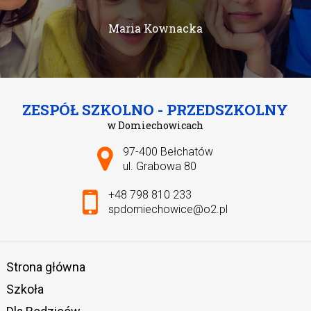
Maria Kownacka
ZESPÓŁ SZKOLNO - PRZEDSZKOLNY
w Domiechowicach
Adres pocztowy:
97-400 Bełchatów
ul. Grabowa 80
+48 798 810 233
spdomiechowice@o2.pl
Strona główna
Szkoła