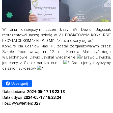
W dniu dzisiejszym uczeń klasy 3A Dawid Jagusiak
reprezentował naszą szkołę w VIII POWIATOWYM KONKURSIE
RECYTATORSKIM "ZIELONO MI" - ”Zaczarowany ogród”.
Konkurs dla uczniów klas 1-3 został zorganizowanym przez
Szkołę Podstawową nr 12 im. Kornela Makuszyńskiego
w Bełchatowie. Dawid uzyskał wyróżnienie
Brawo Dawidku,
jesteśmy z Ciebie bardzo dumni
G
ratulujemy i życzymy
dalszych sukcesów
Udostępnij
Data dodania:
2024-05-17 18:23:13
Data edycji:
2024-05-17 18:23:24
Ilość wyświetleń:
327