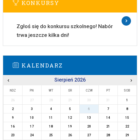
KONKURSY
Zgłoś się do konkursu szkolnego! Nabór
trwa jeszcze kilka dni!
KALENDARZ
‹
Sierpień 2026
›
NDZ
PN
WT
ŚR
CZW
PT
SOB
26
27
28
29
30
31
1
2
3
4
5
6
7
8
9
10
11
12
13
14
15
16
17
18
19
20
21
22
23
24
25
26
27
28
29