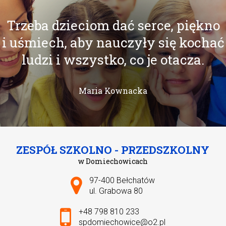
Trzeba dzieciom dać serce, piękno
i uśmiech, aby nauczyły się kochać
ludzi i wszystko, co je otacza.
Maria Kownacka
ZESPÓŁ SZKOLNO - PRZEDSZKOLNY
w Domiechowicach
Adres pocztowy:
97-400 Bełchatów
ul. Grabowa 80
+48 798 810 233
spdomiechowice@o2.pl