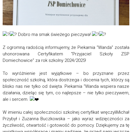
Dobro ma smak świeżego pieczywa!
Z ogromną radością informujemy, że Piekarnia “Wanda” została
uhonorowana Certyfikatem “Przyjaciel Szkoły ZSP
Domiechowice” za rok szkolny 2024/2025!
To wyróżnienie jest wyjątkowe – bo przyznane przez
społeczność szkolną, która dostrzega i docenia tych, którzy są
blisko nas nie tylko od święta. Piekarnia “Wanda wspiera nasze
działania, dzieląc się tym, co najlepsze – nie tylko pieczywem,
ale i sercem.
W imieniu całej społeczności szkolnej certyfikat wręczyliMichał
Przybył i Zuzanna Buczkowska – jako wyraz wdzięczności za
życzliwość, otwartość i gotowość do pomocy. Dziękujemy za tę
wyjątkową współpracę i mamy nadzieję, że przed nami jeszcze