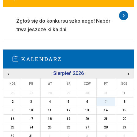
Zgłoś się do konkursu szkolnego! Nabór
trwa jeszcze kilka dni!
KALENDARZ
‹
Sierpień 2026
›
NDZ
PN
WT
ŚR
CZW
PT
SOB
26
27
28
29
30
31
1
2
3
4
5
6
7
8
9
10
11
12
13
14
15
16
17
18
19
20
21
22
23
24
25
26
27
28
29
30
31
1
2
3
4
5