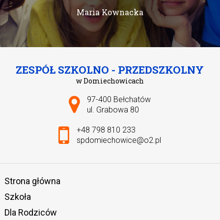
Maria Kownacka
ZESPÓŁ SZKOLNO - PRZEDSZKOLNY
w Domiechowicach
Adres pocztowy:
97-400 Bełchatów
ul. Grabowa 80
+48 798 810 233
spdomiechowice@o2.pl
Strona główna
Szkoła
Dla Rodziców