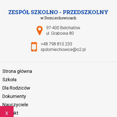
ZESPÓŁ SZKOLNO - PRZEDSZKOLNY
w Domiechowicach
Adres pocztowy:
97-400 Bełchatów
ul. Grabowa 80
+48 798 810 233
spdomiechowice@o2.pl
Strona główna
Szkoła
Dla Rodziców
Dokumenty
Nauczyciele
x
Kontakt