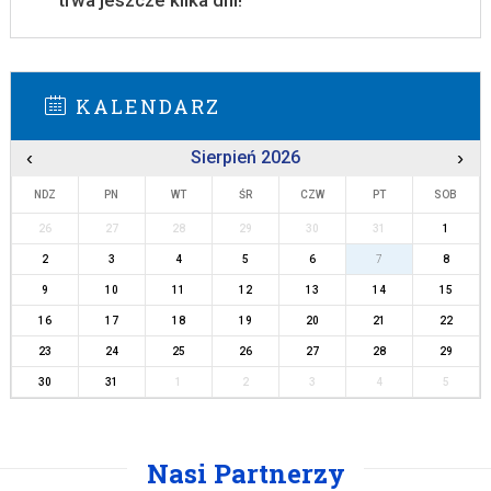
trwa jeszcze kilka dni!
KALENDARZ
‹
Sierpień 2026
›
NDZ
PN
WT
ŚR
CZW
PT
SOB
26
27
28
29
30
31
1
2
3
4
5
6
7
8
9
10
11
12
13
14
15
16
17
18
19
20
21
22
23
24
25
26
27
28
29
30
31
1
2
3
4
5
Nasi Partnerzy