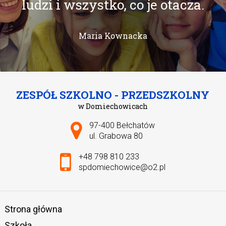
ludzi i wszystko, co je otacza.
Maria Kownacka
ZESPÓŁ SZKOLNO - PRZEDSZKOLNY
w Domiechowicach
Adres pocztowy:
97-400 Bełchatów
ul. Grabowa 80
+48 798 810 233
spdomiechowice@o2.pl
Strona główna
Szkoła