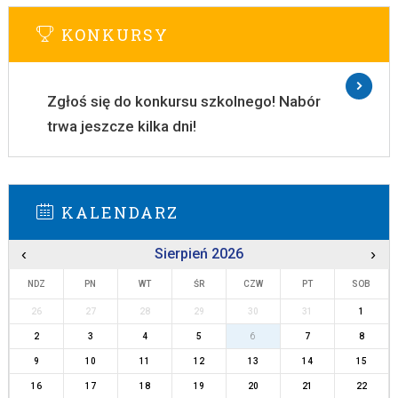
KONKURSY
Zgłoś się do konkursu szkolnego! Nabór
trwa jeszcze kilka dni!
KALENDARZ
‹
Sierpień 2026
›
NDZ
PN
WT
ŚR
CZW
PT
SOB
26
27
28
29
30
31
1
2
3
4
5
6
7
8
9
10
11
12
13
14
15
16
17
18
19
20
21
22