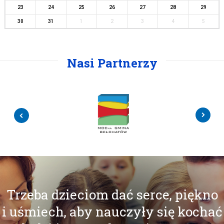
23
24
25
26
27
28
29
30
31
1
2
3
4
5
Nasi Partnerzy
Trzeba dzieciom dać serce, piękno
i uśmiech, aby nauczyły się kochać