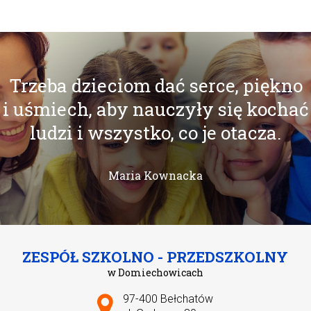
Trzeba dzieciom dać serce, piękno
i uśmiech, aby nauczyły się kochać
ludzi i wszystko, co je otacza.
Maria Kownacka
ZESPÓŁ SZKOLNO - PRZEDSZKOLNY
w Domiechowicach
Adres pocztowy:
97-400 Bełchatów