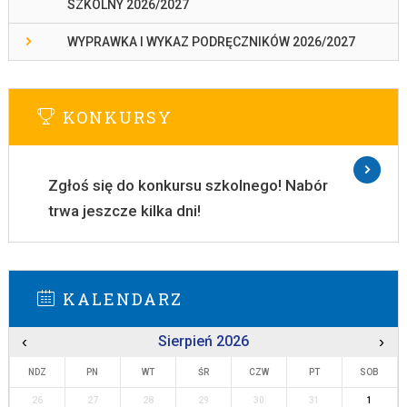
SZKOLNY 2026/2027
WYPRAWKA I WYKAZ PODRĘCZNIKÓW 2026/2027
KONKURSY
Zgłoś się do konkursu szkolnego! Nabór
trwa jeszcze kilka dni!
KALENDARZ
‹
Sierpień 2026
›
NDZ
PN
WT
ŚR
CZW
PT
SOB
26
27
28
29
30
31
1