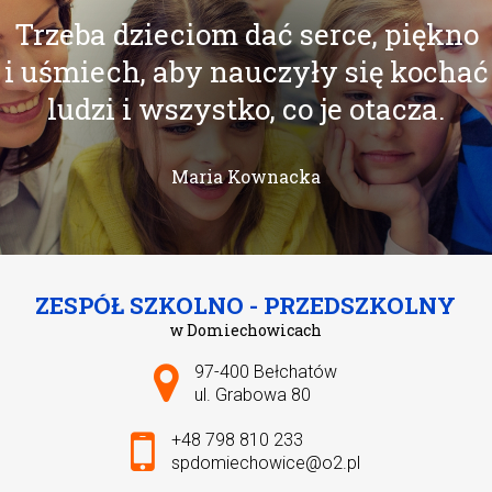
Trzeba dzieciom dać serce, piękno
i uśmiech, aby nauczyły się kochać
ludzi i wszystko, co je otacza.
Maria Kownacka
ZESPÓŁ SZKOLNO - PRZEDSZKOLNY
w Domiechowicach
Adres pocztowy:
97-400 Bełchatów
ul. Grabowa 80
+48 798 810 233
spdomiechowice@o2.pl