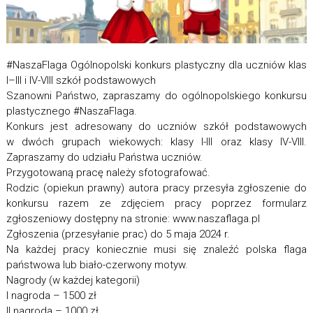
#NaszaFlaga Ogólnopolski konkurs plastyczny dla uczniów klas
I–III i IV-VIII szkół podstawowych
Szanowni Państwo, zapraszamy do ogólnopolskiego konkursu
plastycznego #NaszaFlaga.
Konkurs jest adresowany do uczniów szkół podstawowych
w dwóch grupach wiekowych: klasy I-III oraz klasy IV-VIII.
Zapraszamy do udziału Państwa uczniów.
Przygotowaną pracę należy sfotografować.
Rodzic (opiekun prawny) autora pracy przesyła zgłoszenie do
konkursu razem ze zdjęciem pracy poprzez formularz
zgłoszeniowy dostępny na stronie: www.naszaflaga.pl
Zgłoszenia (przesyłanie prac) do 5 maja 2024 r.
Na każdej pracy koniecznie musi się znaleźć polska flaga
państwowa lub biało-czerwony motyw.
Nagrody (w każdej kategorii)
I nagroda – 1500 zł
II nagroda – 1000 zł