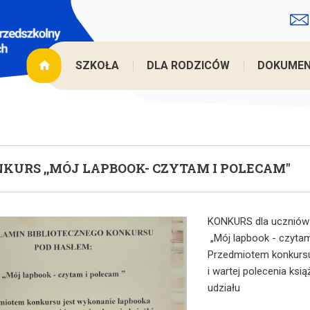
Jesteś 
SZKOŁA
DLA RODZICÓW
DOKUME
KURS ,,MÓJ LAPBOOK- CZYTAM I POLECAM''
KONKURS dla uczniów kl
„Mój lapbook - czytam
Przedmiotem konkursu
i wartej polecenia ks
udziału