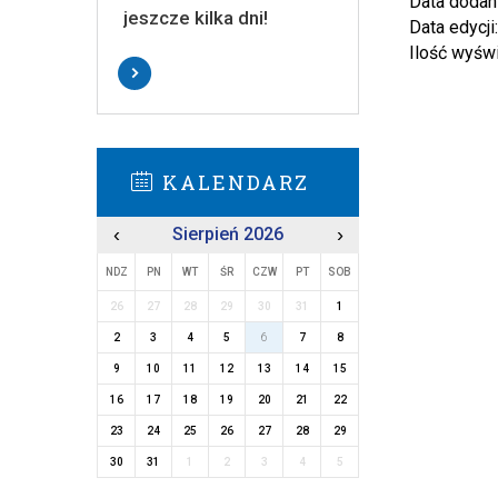
Data dodan
jeszcze kilka dni!
Data edycji
Ilość wyśw
KALENDARZ
‹
Sierpień 2026
›
NDZ
PN
WT
ŚR
CZW
PT
SOB
26
27
28
29
30
31
1
2
3
4
5
6
7
8
9
10
11
12
13
14
15
16
17
18
19
20
21
22
23
24
25
26
27
28
29
30
31
1
2
3
4
5