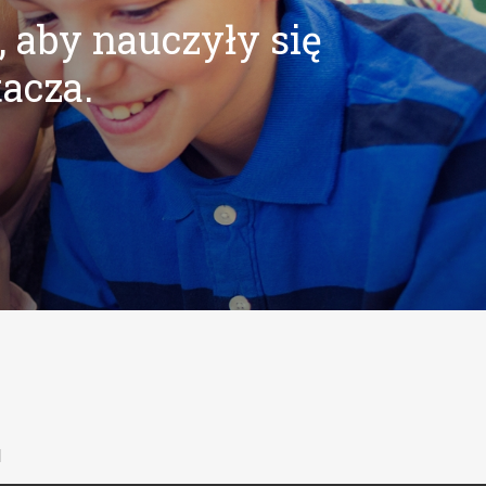
, aby nauczyły się
tacza.
l