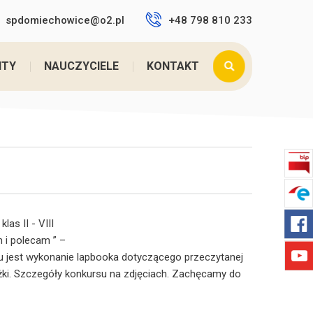
spdomiechowice@o2.pl
+48 798 810 233
tutaj:
Home
>
KONKURS ,,MÓJ LAPBOOK- CZYTAM ...
NTY
NAUCZYCIELE
KONTAKT
as II - VIII
 i polecam ” –
 jest wykonanie lapbooka dotyczącego przeczytanej
iążki. Szczegóły konkursu na zdjęciach. Zachęcamy do