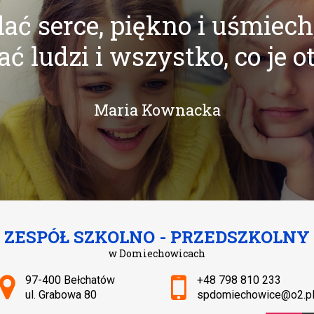
ać serce, piękno i uśmiech
ć ludzi i wszystko, co je o
Maria Kownacka
ZESPÓŁ SZKOLNO - PRZEDSZKOLNY
w Domiechowicach
Adres pocztowy:
97-400 Bełchatów
+48 798 810 233
ul. Grabowa 80
spdomiechowice@o2.p