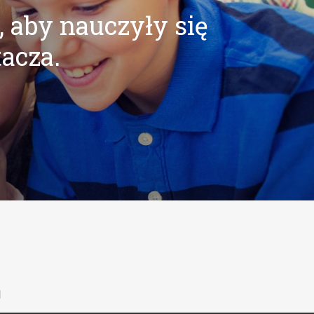
, aby nauczyły się
tacza.
l