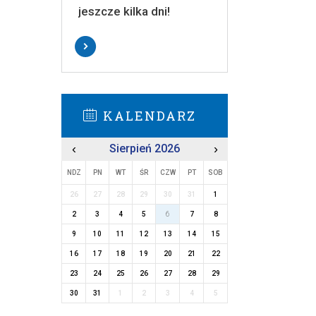
jeszcze kilka dni!
KALENDARZ
‹
Sierpień 2026
›
NDZ
PN
WT
ŚR
CZW
PT
SOB
26
27
28
29
30
31
1
2
3
4
5
6
7
8
9
10
11
12
13
14
15
16
17
18
19
20
21
22
23
24
25
26
27
28
29
30
31
1
2
3
4
5