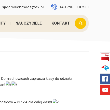
spdomiechowice@o2.pl
+48 798 810 233
steś tutaj:
Home
>
KONKURS-MISTRZOWIE WPŁAT ...
NTY
NAUCZYCIELE
KONTAKT
Domiechowicach zaprasza klasy do udziału
sie!
dziców = PIZZA dla całej klasy!