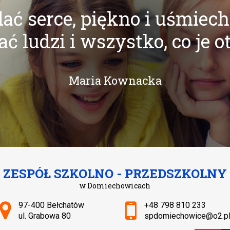
ać serce, piękno i uśmiech
ć ludzi i wszystko, co je o
Maria Kownacka
ZESPÓŁ SZKOLNO - PRZEDSZKOLNY
w Domiechowicach
Adres pocztowy:
97-400 Bełchatów
+48 798 810 233
ul. Grabowa 80
spdomiechowice@o2.p