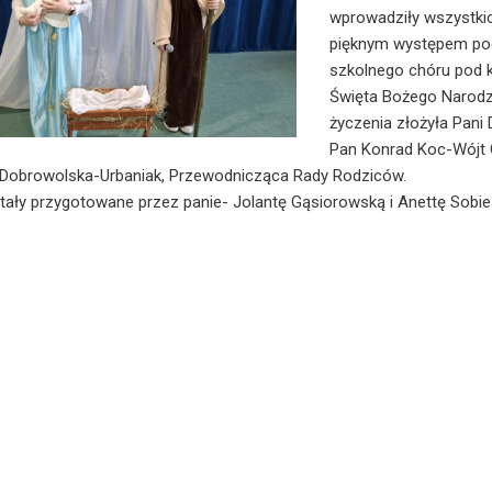
wprowadziły wszystkic
pięknym występem podb
szkolnego chóru pod k
Święta Bożego Narodze
życzenia złożyła Pani 
Pan Konrad Koc-Wójt G
Dobrowolska-Urbaniak, Przewodnicząca Rady Rodziców.
tały przygotowane przez panie- Jolantę Gąsiorowską i Anettę Sobie