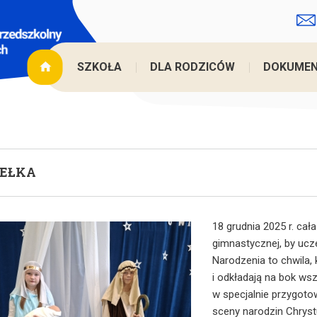
SZKOŁA
DLA RODZICÓW
DOKUME
SEŁKA
18 grudnia 2025 r. cał
gimnastycznej, by ucz
Narodzenia to chwila, k
i odkładają na bok wsz
w specjalnie przygotow
sceny narodzin Chrys