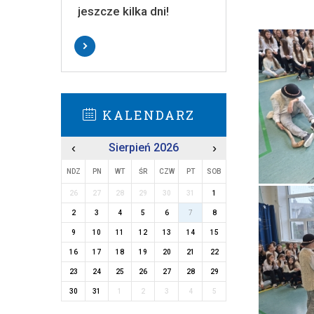
jeszcze kilka dni!
KALENDARZ
‹
Sierpień 2026
›
NDZ
PN
WT
ŚR
CZW
PT
SOB
26
27
28
29
30
31
1
2
3
4
5
6
7
8
9
10
11
12
13
14
15
16
17
18
19
20
21
22
23
24
25
26
27
28
29
30
31
1
2
3
4
5