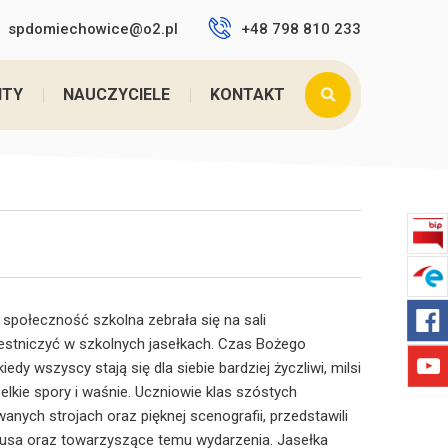
spdomiechowice@o2.pl
+48 798 810 233
Jesteś tutaj:
Home
>
JASEŁKA ...
NTY
NAUCZYCIELE
KONTAKT
a społeczność szkolna zebrała się na sali
estniczyć w szkolnych jasełkach. Czas Bożego
iedy wszyscy stają się dla siebie bardziej życzliwi, milsi
elkie spory i waśnie. Uczniowie klas szóstych
anych strojach oraz pięknej scenografii, przedstawili
tusa oraz towarzyszące temu wydarzenia. Jasełka