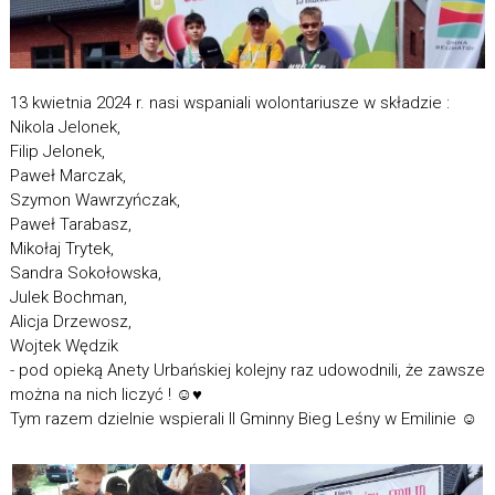
13 kwietnia 2024 r. nasi wspaniali wolontariusze w składzie :
Nikola Jelonek,
Filip Jelonek,
Paweł Marczak,
Szymon Wawrzyńczak,
Paweł Tarabasz,
Mikołaj Trytek,
Sandra Sokołowska,
Julek Bochman,
Alicja Drzewosz,
Wojtek Wędzik
- pod opieką Anety Urbańskiej kolejny raz udowodnili, że zawsze
można na nich liczyć !
☺️
♥️
Tym razem dzielnie wspierali II Gminny Bieg Leśny w Emilinie
☺️