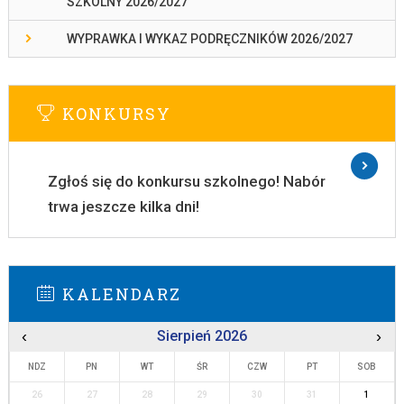
SZKOLNY 2026/2027
WYPRAWKA I WYKAZ PODRĘCZNIKÓW 2026/2027
KONKURSY
Zgłoś się do konkursu szkolnego! Nabór
trwa jeszcze kilka dni!
KALENDARZ
‹
Sierpień 2026
›
NDZ
PN
WT
ŚR
CZW
PT
SOB
26
27
28
29
30
31
1