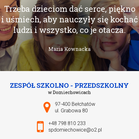
Trzeba dzieciom dać serce, piękno
i uśmiech, aby nauczyły się kochać
ludzi i wszystko, co je otacza.
Maria Kownacka
ZESPÓŁ SZKOLNO - PRZEDSZKOLNY
w Domiechowicach
Adres pocztowy:
97-400 Bełchatów
ul. Grabowa 80
+48 798 810 233
spdomiechowice@o2.pl