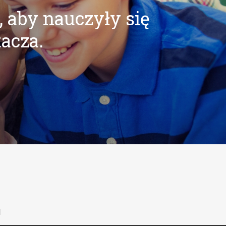
, aby nauczyły się
tacza.
l