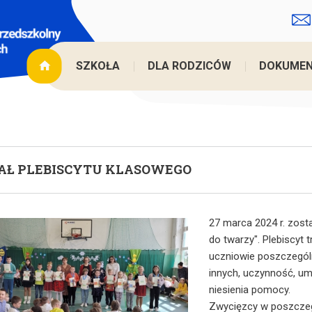
Jes
SZKOŁA
DLA RODZICÓW
DOKUME
AŁ PLEBISCYTU KLASOWEGO
27 marca 2024 r. zosta
do twarzy". Plebiscyt t
uczniowie poszczególn
innych, uczynność, um
niesienia pomocy.
Zwycięzcy w poszczegó