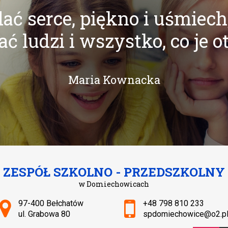
ać serce, piękno i uśmiech
ć ludzi i wszystko, co je o
Maria Kownacka
ZESPÓŁ SZKOLNO - PRZEDSZKOLNY
w Domiechowicach
Adres pocztowy:
97-400 Bełchatów
+48 798 810 233
ul. Grabowa 80
spdomiechowice@o2.p