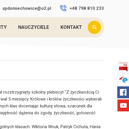
spdomiechowice@o2.pl
+48 798 810 233
teś tutaj:
Home
>
FINAŁ PLEBISCYTU KLASOWEGO ...
NTY
NAUCZYCIELE
KONTAKT
ł rozstrzygnięty szkolny plebiscyt "Z życzliwością Ci
rwał 5 miesięcy. Królowe i królów życzliwości wybierali
ych klas doceniając kulturę słowa, szacunek dla
iejętność dążenia do zgody, życzliwość, gotowość
lnych klasach: Wiktoria Wnuk, Patryk Cichuta, Hania