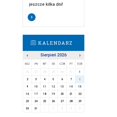
jeszcze kilka dni!
KALENDARZ
‹
Sierpień 2026
›
NDZ
PN
WT
ŚR
CZW
PT
SOB
26
27
28
29
30
31
1
2
3
4
5
6
7
8
9
10
11
12
13
14
15
16
17
18
19
20
21
22
23
24
25
26
27
28
29
30
31
1
2
3
4
5