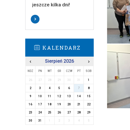
jeszcze kilka dni!
KALENDARZ
‹
Sierpień 2026
›
NDZ
PN
WT
ŚR
CZW
PT
SOB
26
27
28
29
30
31
1
2
3
4
5
6
7
8
9
10
11
12
13
14
15
16
17
18
19
20
21
22
23
24
25
26
27
28
29
30
31
1
2
3
4
5