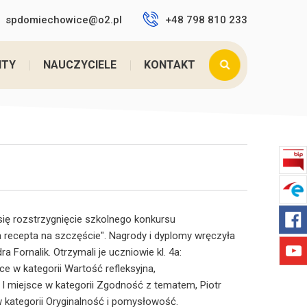
spdomiechowice@o2.pl
+48 798 810 233
 tutaj:
Home
>
FINAŁ KONKURSU ,,MOJA RECEPTA ...
NTY
NAUCZYCIELE
KONTAKT
się rozstrzygnięcie szkolnego konkursu
a recepta na szczęście". Nagrody i dyplomy wręczyła
a Fornalik. Otrzymali je uczniowie kl. 4a:
ce w kategorii Wartość refleksyjna,
 miejsce w kategorii Zgodność z tematem, Piotr
w kategorii Oryginalność i pomysłowość.