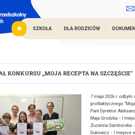
Jesteś
SZKOŁA
DLA RODZICÓW
DOKUME
AŁ KONKURSU ,,MOJA RECEPTA NA SZCZĘŚCIE''
7 maja 2026 r. odbyło 
profilaktycznego "Moj
Pani Dyrektor Aleksandr
Maja Grodzka - I miejs
Zuzanna Samborska - I
Dukowicz - I miejsce 