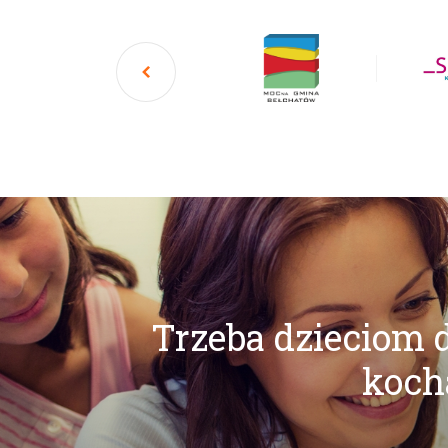
Trzeba dzieciom d
kocha