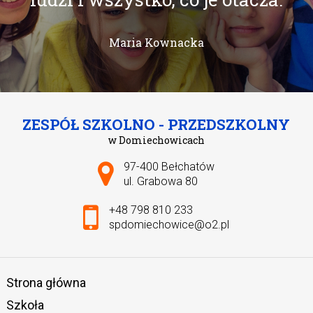
Maria Kownacka
ZESPÓŁ SZKOLNO - PRZEDSZKOLNY
w Domiechowicach
Adres pocztowy:
97-400 Bełchatów
ul. Grabowa 80
+48 798 810 233
spdomiechowice@o2.pl
Strona główna
Szkoła