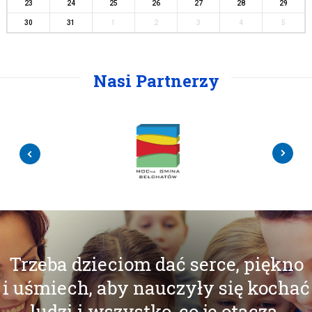
23
24
25
26
27
28
29
30
31
1
2
3
4
5
Nasi Partnerzy
Trzeba dzieciom dać serce, piękno
i uśmiech, aby nauczyły się kochać
ludzi i wszystko, co je otacza.