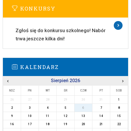
KONKURSY
Zgłoś się do konkursu szkolnego! Nabór
trwa jeszcze kilka dni!
KALENDARZ
‹
Sierpień 2026
›
NDZ
PN
WT
ŚR
CZW
PT
SOB
26
27
28
29
30
31
1
2
3
4
5
6
7
8
9
10
11
12
13
14
15
16
17
18
19
20
21
22