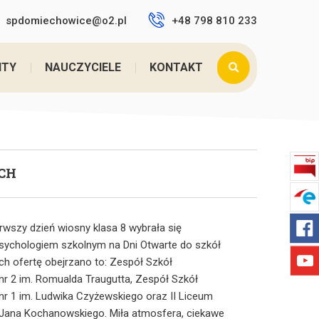
spdomiechowice@o2.pl
+48 798 810 233
aj:
Home
>
DNI OTWARTE W SZKOŁACH PONADPO ...
NTY
NAUCZYCIELE
KONTAKT
CH
rwszy dzień wiosny klasa 8 wybrała się
sychologiem szkolnym na Dni Otwarte do szkół
ych ofertę obejrzano to: Zespół Szkół
 2 im. Romualda Traugutta, Zespół Szkół
 1 im. Ludwika Czyżewskiego oraz II Liceum
 Jana Kochanowskiego. Miła atmosfera, ciekawe