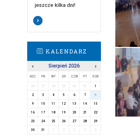
jeszcze kilka dni!
KALENDARZ
‹
Sierpień 2026
›
NDZ
PN
WT
ŚR
CZW
PT
SOB
26
27
28
29
30
31
1
2
3
4
5
6
7
8
9
10
11
12
13
14
15
16
17
18
19
20
21
22
23
24
25
26
27
28
29
30
31
1
2
3
4
5