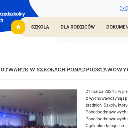
Jesteś tut
SZKOŁA
DLA RODZICÓW
DOKUME
I OTWARTE W SZKOŁACH PONADPODSTAWOWY
21 marca 2024 r. w pie
z wychowawczynią i p
średnich. Szkoły, któr
Ponadpodstawowych nr
Ponadpodstawowych nr
Ogólnokształcące im.