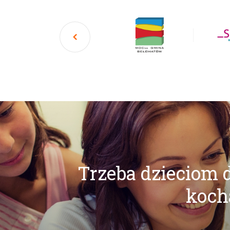
Trzeba dzieciom d
kocha