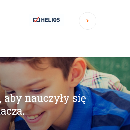
, aby nauczyły się
tacza.