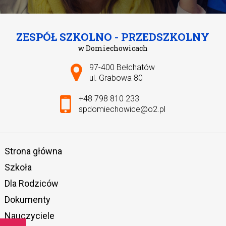
ZESPÓŁ SZKOLNO - PRZEDSZKOLNY
w Domiechowicach
Adres pocztowy:
97-400 Bełchatów
ul. Grabowa 80
+48 798 810 233
spdomiechowice@o2.pl
Strona główna
Szkoła
Dla Rodziców
Dokumenty
Nauczyciele