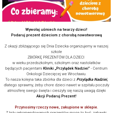
Wywołaj u
ś
miech na twarzy dzieci!
Podaruj prezent dzieciom z chorobą nowotworową
Z okazji zbliżającego się Dnia Dziecka organizujemy w naszej
szkole
ZBIÓRKĘ PREZENTÓW DLA DZIECI
w wieku przedszkolnym, szkolnym oraz nastolatków
będących pacjentami
Kliniki „Przylądek Nadziei”
- Centrum
Onkologii Dziecięcej we Wrocławiu.
To nasza kolejna taka zbiórka dla dzieci z
Przylądka Nadziei,
dlatego sprawmy, żeby chore dzieci nawet w szpitalu poczuły
atmosferę swego święta i cieszyły się naszą uwagą dzięki
Akcji Podaruj Prezent!
Przynosimy rzeczy nowe, zakupione w sklepie.
Z listy rekomendowanych prezentów mogą to być: zabawki,